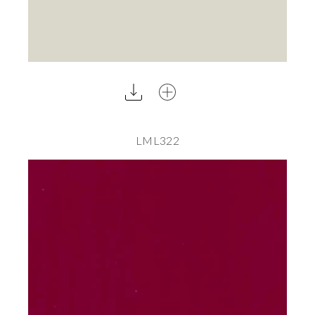
LML322