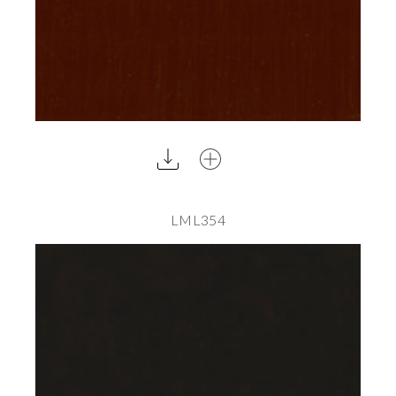
LML354