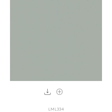
LML334