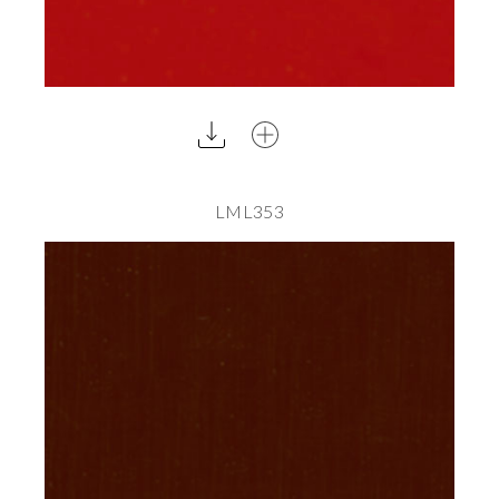
LML353