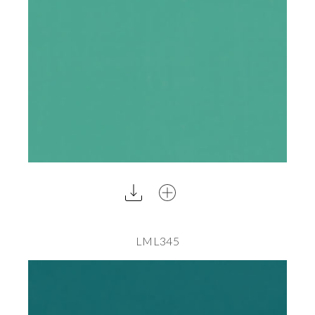
LML345