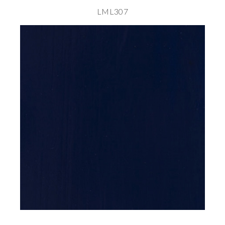
LML307