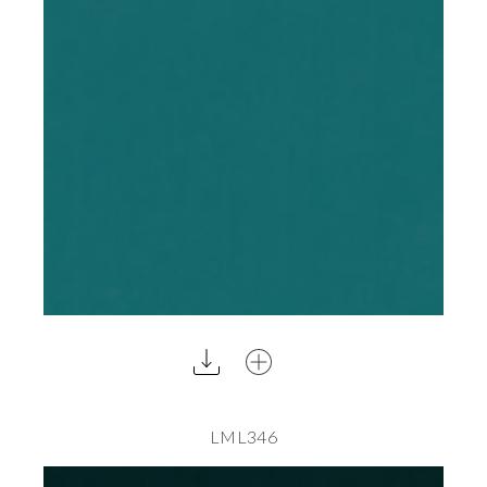
LML346