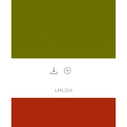
LML326