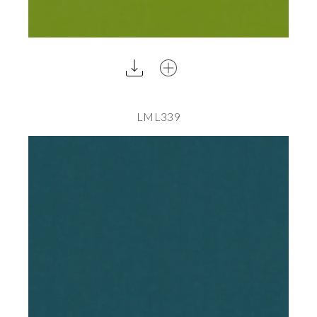
LML339