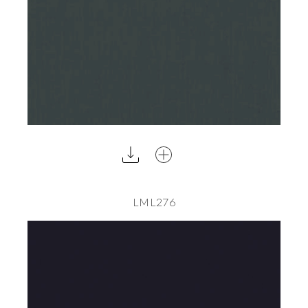
LML276