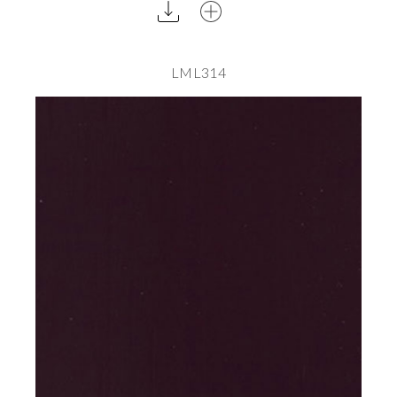
LML314