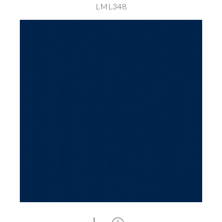
LML348