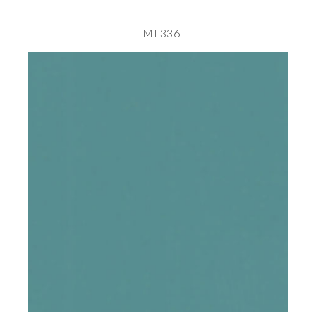
LML336