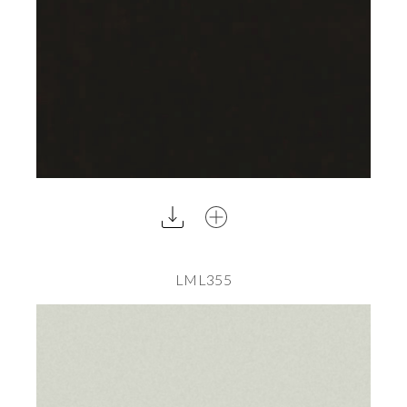
LML355