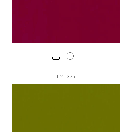
LML325