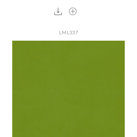
LML337