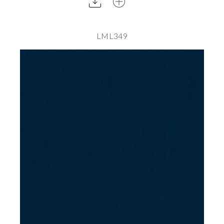
LML349