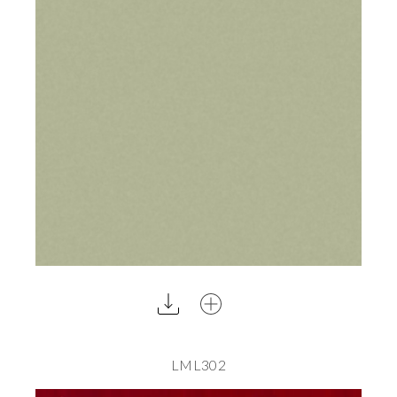
LML302