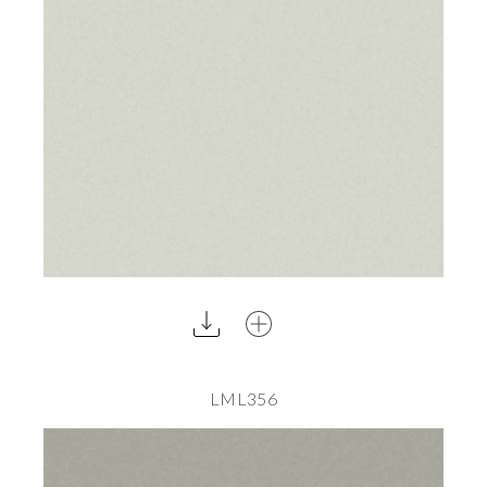
LML356